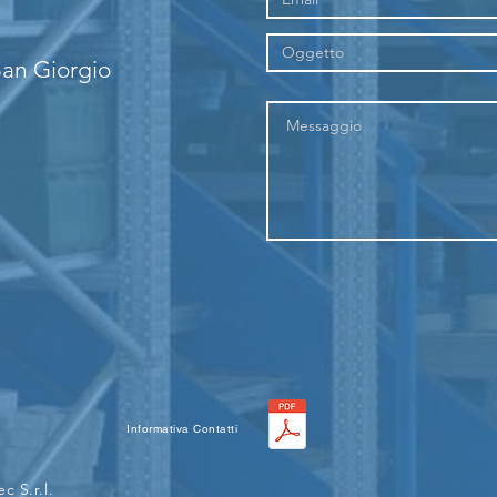
San Giorgio
Informativa Contatti
c S.r.l.