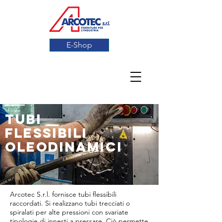
E-Shop
TUBI
FLESSIBILI
oleodinamici
Arcotec S.r.l. fornisce tubi flessibili
raccordati. Si realizzano tubi trecciati o
spiralati per alte pressioni con svariate
tipologie di innesti a pressare. Ciò permette