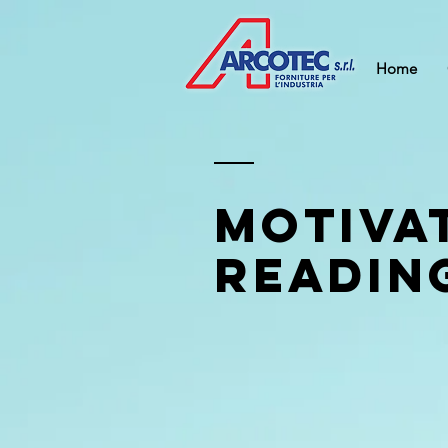
Home
Motiva
Readin