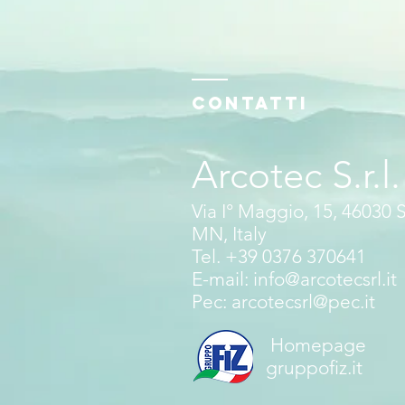
Contatti
Arcotec S.r.l.
Via I° Maggio, 15, 46030 
MN, Italy
Tel.
+39 0376 370641
E-mail:
info@arcotecsrl.it
Pec:
arcotecsrl@pec.it
Homepage
gruppofiz.it